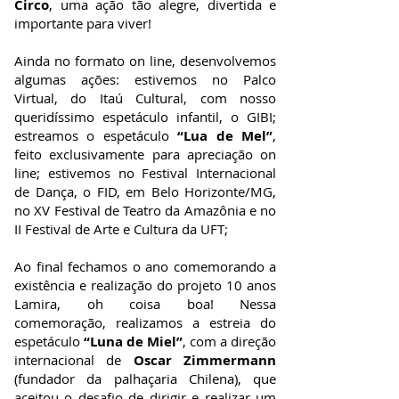
Circo
, uma ação tão alegre, divertida e
importante para viver!
Ainda no formato on line, desenvolvemos
algumas ações: estivemos no Palco
Virtual, do Itaú Cultural, com nosso
queridíssimo espetáculo infantil, o GIBI;
estreamos o espetáculo
“Lua de Mel”
,
feito exclusivamente para apreciação on
line; estivemos no Festival Internacional
de Dança, o FID, em Belo Horizonte/MG,
no XV Festival de Teatro da Amazônia e no
II Festival de Arte e Cultura da UFT;
Ao final fechamos o ano comemorando a
existência e realização do projeto 10 anos
Lamira, oh coisa boa! Nessa
comemoração, realizamos a estreia do
espetáculo
“Luna de Miel”
, com a direção
internacional de
Oscar Zimmermann
(fundador da palhaçaria Chilena), que
aceitou o desafio de dirigir e realizar um