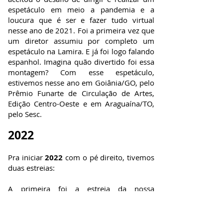
espetáculo em meio a pandemia e a
loucura que é ser e fazer tudo virtual
nesse ano de 2021. Foi a primeira vez que
um diretor assumiu por completo um
espetáculo na Lamira. E já foi logo falando
espanhol. Imagina quão divertido foi essa
montagem? Com esse espetáculo,
estivemos nesse ano em Goiânia/GO, pelo
Prêmio Funarte de Circulação de Artes,
Edição Centro-Oeste e em Araguaína/TO,
pelo Sesc.
2022
​Pra iniciar
2022
com o pé direito, tivemos
duas estreias:
A primeira foi a estreia da nossa
plataforma
“A Doce Matéria Mater”
,
com trabalhos das mais diversas áreas
artísticas, produzidos apenas por artistas