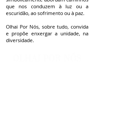
que nos conduzem à luz ou a
escuridão, ao sofrimento ou à paz.
Olhai Por Nós, sobre tudo, convida
e propõe enxergar a unidade, na
diversidade.
Direção Artística,
Coreografia e Cenografia:
João Vicente
Direção Dramatúrgica do
Gesto:
Fernanda Vianna
Direção Musical:
Marco
França
Direção de Formas